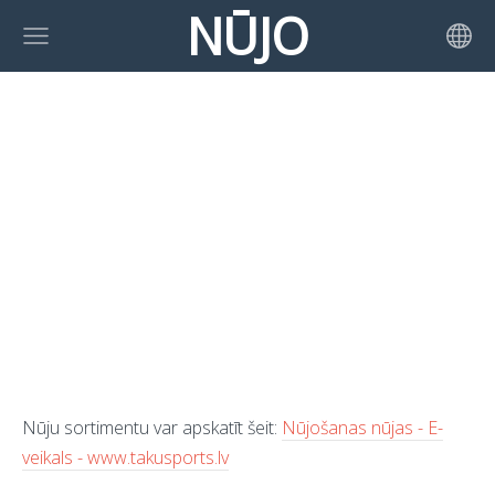
NŪJO
Nūju sortimentu var apskatīt šeit:
Nūjošanas nūjas - E-
veikals - www.takusports.lv