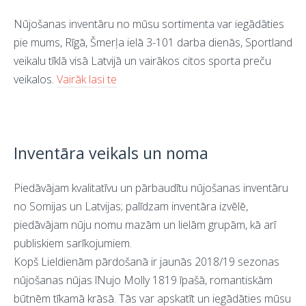
Nūjošanas inventāru no mūsu sortimenta var iegādāties
pie mums, Rīgā, Šmerļa ielā 3-101 darba dienās, Sportland
veikalu tīklā visā Latvijā un vairākos citos sporta preču
veikalos.
Vairāk lasi te
Inventāra veikals un noma
Piedāvājam kvalitatīvu un pārbaudītu nūjošanas inventāru
no Somijas un Latvijas; palīdzam inventāra izvēlē,
piedāvājam nūju nomu mazām un lielām grupām, kā arī
publiskiem sarīkojumiem.
Kopš Lieldienām pārdošanā ir jaunās 2018/19 sezonas
nūjošanas nūjas īNujo Molly 1819 īpašā, romantiskām
būtnēm tīkamā krāsā. Tās var apskatīt un iegādāties mūsu