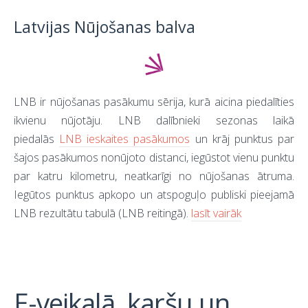
Latvijas Nūjošanas balva
LNB ir nūjošanas pasākumu sērija, kurā aicina piedalīties
ikvienu nūjotāju. LNB dalībnieki sezonas laikā
piedalās
LNB ieskaites pasākumos
un krāj punktus par
šajos pasākumos nonūjoto distanci, iegūstot vienu punktu
par katru kilometru, neatkarīgi no nūjošanas ātruma.
Iegūtos punktus apkopo un atspoguļo publiski pieejamā
LNB rezultātu tabulā (LNB reitingā).
lasīt vairāk
E-veikalā karšu un