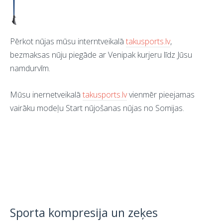
Pērkot nūjas mūsu interntveikalā
takusports.lv
,
bezmaksas nūju piegāde ar Venipak kurjeru līdz Jūsu
namdurvīm.
Mūsu inernetveikalā
takusports.lv
vienmēr pieejamas
vairāku modeļu Start nūjošanas nūjas no Somijas.
Sporta kompresija un zeķes