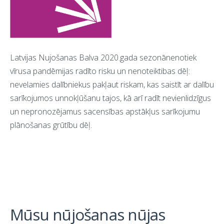
Latvijas Nujošanas Balva 2020.gada sezonānenotiek
vīrusa pandēmijas radīto risku un nenoteiktibas dēļ:
nevelamies dalībniekus pakļaut riskam, kas saistīt ar dalību
sarīkojumos unnokļūšanu tajos, kā arī radīt nevienlidzīgus
un nepronozējamus sacensības apstākļus sarīkojumu
plānošanas grūtību dēļ.
Mūsu nūjošanas nūjas