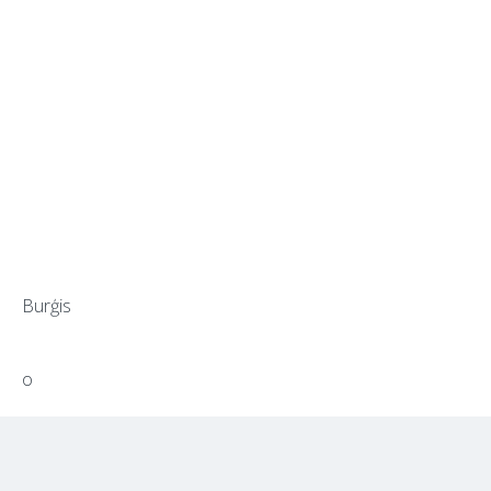
Burģis
o