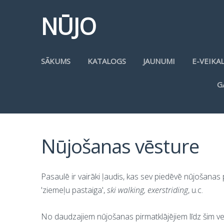
NŪJO
SĀKUMS
KATALOGS
JAUNUMI
E-VEIKA
G
Nūjošanas vēsture
Pasaulē ir vairāki ļaudis, kas sev piedēvē nūjošana
'ziemeļu pastaiga',
ski walking, exerstriding
, u.c.
No daudzajiem nūjošanas pirmatklājējiem līdz šim vei