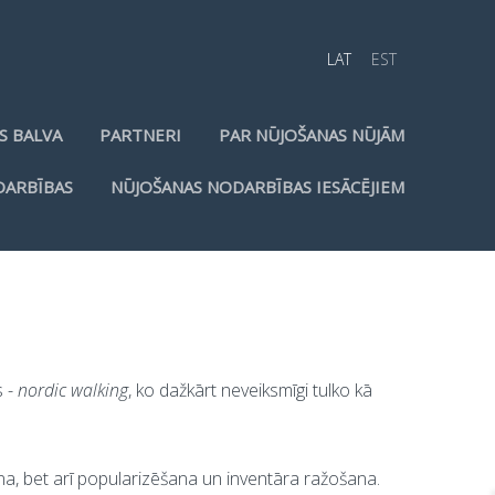
LAT
EST
S BALVA
PARTNERI
PAR NŪJOŠANAS NŪJĀM
DARBĪBAS
NŪJOŠANAS NODARBĪBAS IESĀCĒJIEM
s -
nordic walking
, ko dažkārt neveiksmīgi tulko kā
ana, bet arī popularizēšana un inventāra ražošana.