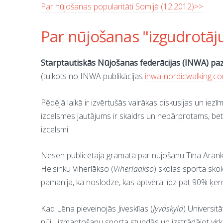
Par nūjošanas popularitāti Somijā (12.2012)>>
Par nūjošanas "izgudrotāj
Starptautiskās Nūjošanas federācijas (INWA) pa
(tulkots no INWA publikācijas
inwa-nordicwalking.c
Pēdējā laikā ir izvērtušās vairākas diskusijas un i
izcelsmes jautājums ir skaidrs un nepārprotams, be
izcelsmi.
Nesen publicētajā gramatā par nūjošanu Tīna Arank
Helsinku Viherlākso (
Viherlaakso
) skolas sporta skol
pamanīja, ka noslodze, kas aptvēra līdz pat 90% ķer
Kad Lēna pieveinojās Jiveskīlas (
Jyväskylä
) Universit
nūju izmantošanu sporta stundās un izstrādājot virk