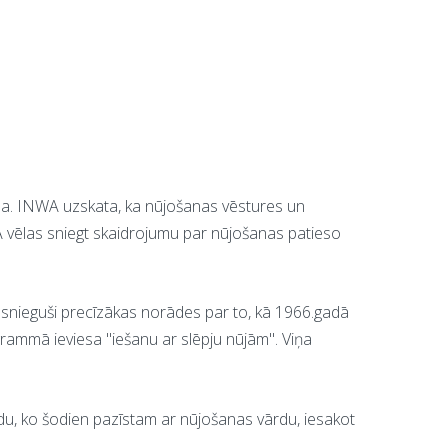
šana. INWA uzskata, ka nūjošanas vēstures un
A vēlas sniegt skaidrojumu par nūjošanas patieso
r snieguši precīzākas norādes par to, kā 1966.gadā
rammā ieviesa "iešanu ar slēpju nūjām". Viņa
du, ko šodien pazīstam ar nūjošanas vārdu, iesakot