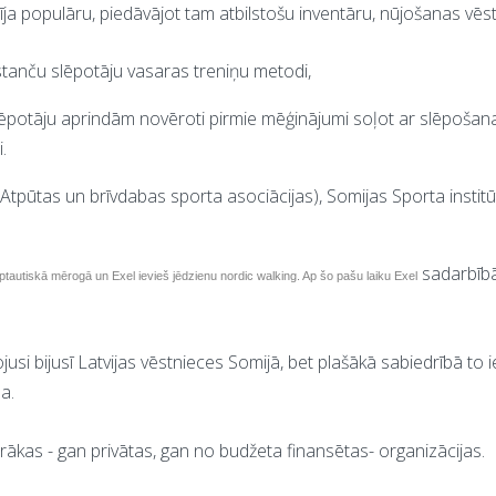
īja populāru, piedāvājot tam atbilstošu inventāru, nūjošanas vēstu
anču slēpotāju vasaras treniņu metodi,
ēpotāju aprindām novēroti pirmie mēģinājumi soļot ar slēpošana
.
tpūtas un brīvdabas sporta asociācijas), Somijas Sporta instit
sadarbībā 
ptautiskā mērogā un Exel ievieš jēdzienu nordic walking. Ap šo pašu laiku Exel
ojusi bijusī Latvijas vēstnieces Somijā, bet plašākā sabiedrībā to 
a.
rākas - gan privātas, gan no budžeta finansētas- organizācijas.