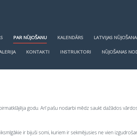
LS
PAR NŪJOŠANU
KALENDĀRS
LATVIJAS NŪJOŠANA
ALERIJA
KONTAKTI
INSTRUKTORI
NŪJOŠANAS NO
s pirmatklājēja godu. Arī pašu nodarbi mēdz saukt dažādos vārdo
ksmīgākie ir bijuši somi, kuriem ir sekmējusies ne vien izgudroš