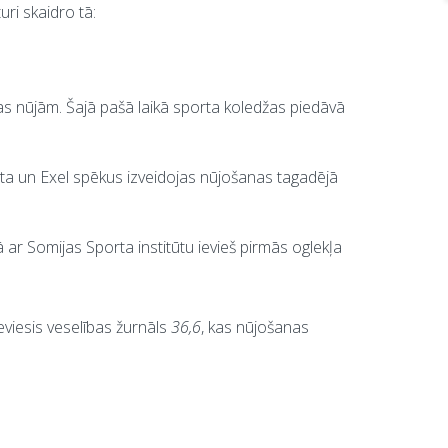
ri skaidro tā:
s nūjām. Šajā pašā laikā sporta koledžas piedāvā
ūta un Exel spēkus izveidojas nūjošanas tagadējā
ar Somijas Sporta institūtu ievieš pirmās oglekļa
ieviesis veselības žurnāls
36,6
, kas nūjošanas