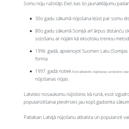
Somu nūju ražotājs
Exel
, kas šo jaunatklājumu padar
30o gadu sākumā nūjošana kļūst par somu dist
80o gadu sākumā Somijā arī ārpus distanču sl
soļošanu ar nūjām kā eksotisku treniņu metodi
1996. gadā, apvienojot Suomen Latu (Somijas A
forma.
1997. gadā notiek
Exel atbalstīts nūjošanas uznāciens star
nūjošanas nūjas.
Latvisko nosaukumu
nūjošana
, kā runā, esot izgudr
popularizēšanai pievērsies jau kopš gadsimta sākum
Patlaban Latvijā nūjošanu atbalsta un popularizē vai