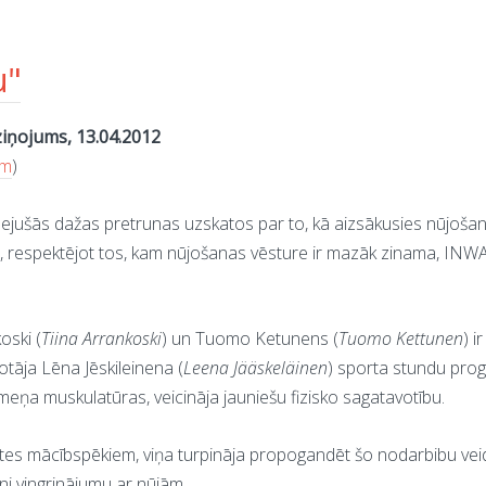
u"
ziņojums, 13.04.2012
om
)
ezīmejušās dažas pretrunas uzskatos par to, kā aizsākusies nūjo
t, respektējot tos, kam nūjošanas vēsture ir mazāk zinama, INW
oski (
Tiina Arrankoski
) un Tuomo Ketunens (
Tuomo Kettunen
) i
otāja Lēna Jēskileinena (
Leena Jääskeläinen
) sporta stundu prog
meņa muskulatūras, veicināja jauniešu fizisko sagatavotību.
ātes mācībspēkiem, viņa turpināja propogandēt šo nodarbibu vei
ni vingrinājumu ar nūjām.