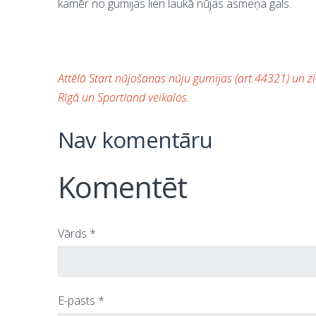
kamēr no gumijas lien laukā nūjas asmeņa gals.
Attēlā Start nūjošanas nūju gumijas (art.44321) un
Rīgā un Sportland veikalos.
Nav komentāru
Komentēt
Vārds *
E-pasts *