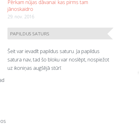
Pērkam nūjas dāvanai: kas pirms tam
jānoskaidro
29. nov. 2016
PAPILDUS SATURS
Šeit var ievadīt papildus saturu. Ja papildus
satura nav, tad šo bloku var noslēpt, nospiežot
uz ikoniņas augšējā stūrī.
tad
mos