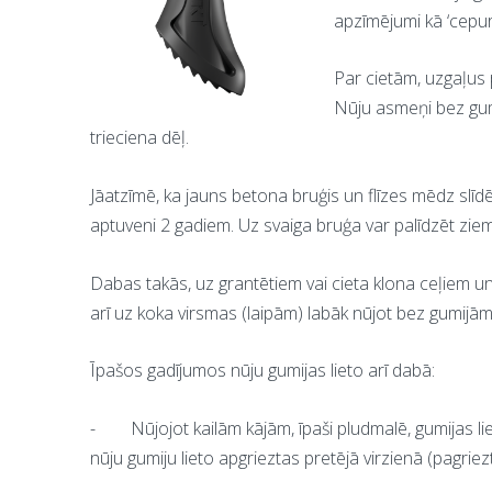
apzīmējumi kā ‘cepurīt
Par cietām, uzgaļus 
Nūju asmeņi bez gu
trieciena dēļ.
Jāatzīmē, ka jauns betona bruģis un flīzes mēdz slīdē
aptuveni 2 gadiem. Uz svaiga bruģa var palīdzēt ziem
Dabas takās, uz grantētiem vai cieta klona ceļiem un 
arī uz koka virsmas (laipām) labāk nūjot bez gumijām
Īpašos gadījumos nūju gumijas lieto arī dabā:
-
Nūjojot kailām kājām, īpaši pludmalē, gumijas l
nūju gumiju lieto apgrieztas pretējā virzienā (pagrie