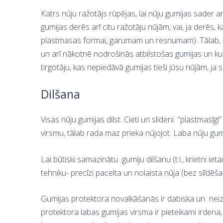
Katrs nūju ražotājs rūpējas, lai nūju gumijas sader 
gumijas derēs arī citu ražotāju nūjām, vai, ja derēs
plastmasas formai, garumam un resnumam). Tālab, izvē
un arī nākotnē nodrošinās atbilstošas gumijas un 
tirgotāju, kas nepiedāvā gumijas tieši jūsu nūjām, ja 
Dilšana
Visas nūju gumijas dilst. Cieti un slideni
“plastmasīgi”
virsmu, tālab rada maz prieka nūjojot. Laba nūju gumi
Lai būtiski samazinātu
gumiju dilšanu (t.i., krietni 
tehniku- precīzi pacelta un nolaista nūja (bez slīdēša
Gumijas protektora novalkāšanās ir dabiska un
nei
protektora labas gumijas virsma ir pieteikami irdena,