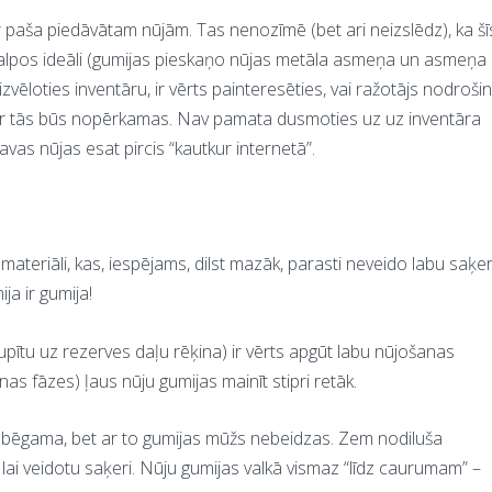
ar paša piedāvātam nūjām. Tas nenozīmē (bet ari neizslēdz), ka šī
, kalpos ideāli (gumijas pieskaņo nūjas metāla asmeņa un asmeņa
loties inventāru, ir vērts painteresēties, vai ražotājs nodroši
kur tās būs nopērkamas. Nav pamata dusmoties uz uz inventāra
savas nūjas esat pircis “kautkur internetā”.
 materiāli, kas, iespējams, dilst mazāk, parasti neveido labu saķer
ja ir gumija!
ietaupītu uz rezerves daļu rēķina) ir vērts apgūt labu nūjošanas
nas fāzes) ļaus nūju gumijas mainīt stipri retāk.
zbēgama, bet ar to gumijas mūžs nebeidzas. Zem nodiluša
 lai veidotu saķeri. Nūju gumijas valkā vismaz “līdz caurumam” –