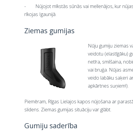
-
Nūjojot mīkstās sūnās vai mellenājos, kur nūjas d
rīkojas Igaunijā.
Ziemas gumijas
Nūju gumiju ziemas va
veidotu (elastīgāku) g
netīra, smilšaina, nob
vai bruģa. Nūjas asme
veido labāku saķeri a
apkārtnes suņiem!).
Piemēram, Rīgas Lielajos kapos nūjošana ar parastā
slidens. Ziemas gumijas situāciju var glābt.
Gumiju saderība