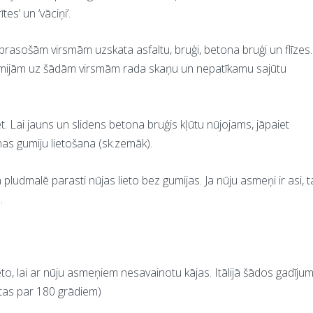
es’ un ‘vāciņi’.
prasošām virsmām uzskata asfaltu, bruģi, betona bruģi un flīzes.
mijām uz šādām virsmām rada skaņu un nepatīkamu sajūtu
t. Lai jauns un slidens betona bruģis kļūtu nūjojams, jāpaiet
as gumiju lietošana (sk.zemāk).
pludmalē parasti nūjas lieto bez gumijas. Ja nūju asmeņi ir asi, 
.
ieto, lai ar nūju asmeņiem nesavainotu kājas. Itālijā šādos gadīju
ztas par 180 grādiem)