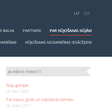
LAT
EST
S BALVA
PARTNERI
PAR NŪJOŠANAS NŪJĀM
DARBĪBAS
NŪJOŠANAS NODARBĪBAS IESĀCĒJIEM
JAUNĀKIE IERAKSTI
Nūju gumijas
18. febr. 2020
Par kaunu, godu un nūjošanas tehniku
20. marts 2017