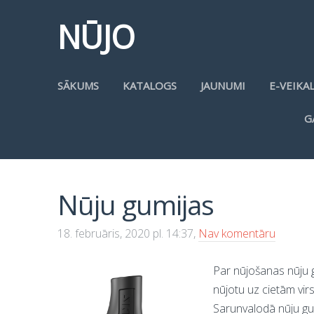
NŪJO
SĀKUMS
KATALOGS
JAUNUMI
E-VEIKA
G
Nūju gumijas
18. februāris, 2020 pl. 14:37,
Nav komentāru
Par nūjošanas nūju g
nūjotu uz cietām vi
Sarunvalodā nūju gumi