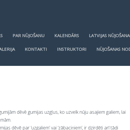
LS
PAR NŪJOŠANU
KALENDĀRS
LATVIJAS NŪJOŠANA
ALERIJA
KONTAKTI
INSTRUKTORI
NŪJOŠANAS NO
umijām dēvē gumijas uzgļus, ko uzvelk nūju asajiem galiem, lai
rsmām.
jas dēvē par ‘uzgaliem’ vai ‘zābaciņiem’, ir dzirdēti arī tādi