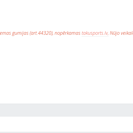
 ziemas gumijas (art.44320), nopērkamas
takusports.lv,
Nūjo veikal