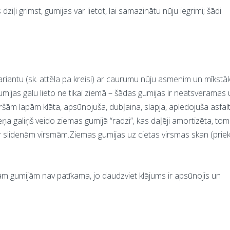
ziļi grimst, gumijas var lietot, lai samazinātu nūju iegrimi; šādi
riantu (sk. attēla pa kreisi) ar caurumu nūju asmenim un mīkstā
umijas galu lieto ne tikai ziemā – šādas gumijas ir neatsveramas 
iršām lapām klāta, apsūnojuša, dubļaina, slapja, apledojuša asfal
ņa galiņš veido ziemas gumijā “radzi”, kas daļēji amortizēta, to
r slidenām virsmām.Ziemas gumijas uz cietas virsmas skan (prie
m gumijām nav patīkama, jo daudzviet klājums ir apsūnojis un