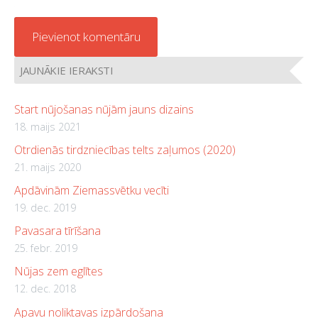
JAUNĀKIE IERAKSTI
Start nūjošanas nūjām jauns dizains
18. maijs 2021
Otrdienās tirdzniecības telts zaļumos (2020)
21. maijs 2020
Apdāvinām Ziemassvētku vecīti
19. dec. 2019
Pavasara tīrīšana
25. febr. 2019
Nūjas zem eglītes
12. dec. 2018
Apavu noliktavas izpārdošana