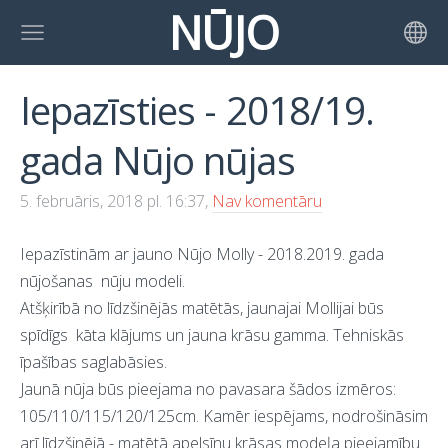
NŪJO
Iepazīsties - 2018/19.
gada Nūjo nūjas
5. februāris, 2018 pl. 16:37,
Nav komentāru
Iepazīstinām ar jauno Nūjo Molly - 2018.2019. gada
nūjošanas nūju modeli.
Atšķirībā no līdzšinējās matētās, jaunajai Mollijai būs
spīdīgs kāta klājums un jauna krāsu gamma. Tehniskās
īpašības saglabāsies.
Jaunā nūja būs pieejama no pavasara šādos izmēros:
105/110/115/120/125cm. Kamēr iespējams, nodrošināsim
arī līdzšinējā - matētā apelsīnu krāsas modeļa pieejamību