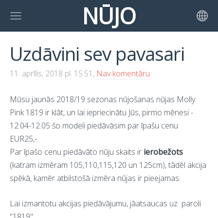
NŪJO
Uzdāvini sev pavasari
11. aprīlis, 2018 pl. 15:51,
Nav komentāru
Mūsu jaunās 2018/19 sezonas nūjošanas nūjas Molly
Pink 1819 ir klāt, un lai iepriecinātu Jūs, pirmo mēnesi -
12.04-12.05 šo modeli piedāvāsim par īpašu cenu
EUR25,-.
Par īpašo cenu piedāvāto nūju skaits ir
ierobežots
(katram izmēram 105,110,115,120 un 125cm), tādēl akcija
spēkā, kamēr atbilstošā izmēra nūjas ir pieejamas.
Lai izmantotu akcijas piedāvājumu, jāatsaucas uz paroli
"1819".