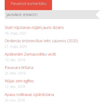
JAUNĀKIE IERAKSTI
Start nūjošanas nūjām jauns dizains
18. maijs 2021
Otrdienās tirdzniecības telts zaļumos (2020)
21. maijs 2020
Apdāvinām Ziemassvētku vecīti
19. dec. 2019
Pavasara tīrīšana
25. febr. 2019
Nūjas zem eglītes
12. dec. 2018
Apavu noliktavas izpārdošana
26. nov. 2018